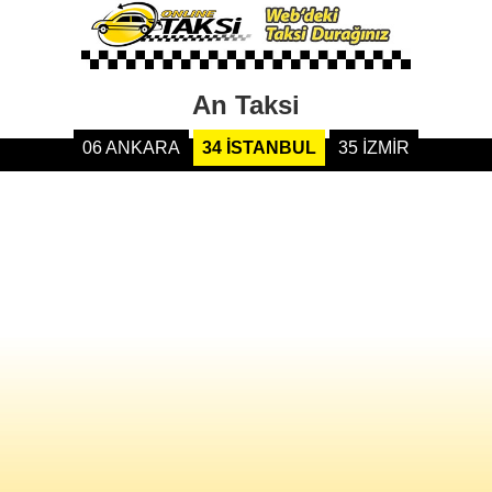
An Taksi
06 ANKARA
34 İSTANBUL
35 İZMİR