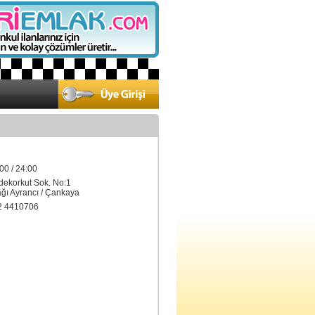
00 / 24:00
dekorkut Sok. No:1
ı Ayrancı / Çankaya
2 4410706