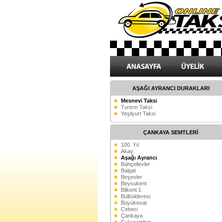
AŞAĞI AYRANCI DURAKLARI
Mesnevi Taksi
Turizm Taksi
Yeşilyurt Taksi
ÇANKAYA SEMTLERİ
100. Yıl
Akay
Aşağı Ayrancı
Bahçelievler
Balgat
Beşevler
Beysukent
Bilkent 1
Bülbülderesi
Büyükesat
Cebeci
Çankaya