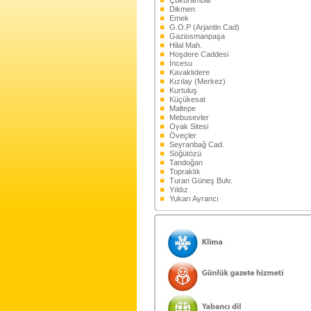
Çukurambar
Dikmen
Emek
G.O.P (Arjantin Cad)
Gaziosmanpaşa
Hilal Mah.
Hoşdere Caddesi
İncesu
Kavaklıdere
Kızılay (Merkez)
Kurtuluş
Küçükesat
Maltepe
Mebusevler
Oyak Sitesi
Öveçler
Seyranbağ Cad.
Söğütözü
Tandoğan
Topraklık
Turan Güneş Bulv.
Yıldız
Yukarı Ayrancı