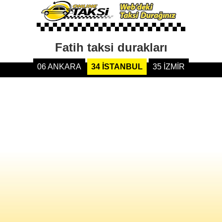
Fatih taksi durakları
06 ANKARA
34 İSTANBUL
35 İZMİR