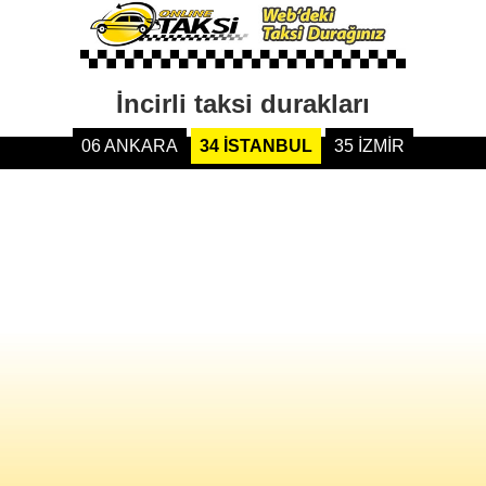
İncirli taksi durakları
06 ANKARA
34 İSTANBUL
35 İZMİR