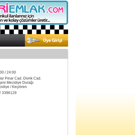
00 / 24:00
lar Pınar Cad. Divrik Cad.
si Mecidiye Durağı
diye / Keçiören
2 3396129