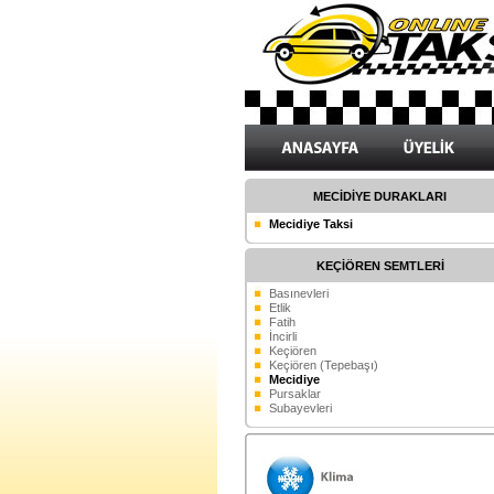
MECİDİYE DURAKLARI
Mecidiye Taksi
KEÇİÖREN SEMTLERİ
Basınevleri
Etlik
Fatih
İncirli
Keçiören
Keçiören (Tepebaşı)
Mecidiye
Pursaklar
Subayevleri