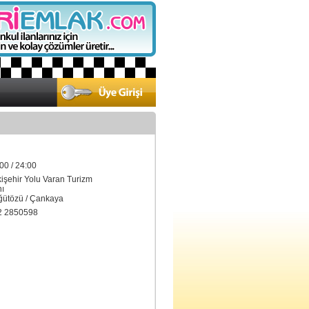
00 / 24:00
kişehir Yolu Varan Turizm
ı
tözü / Çankaya
2 2850598