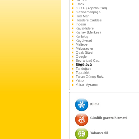
Dikmen
Emek
G.O.P (Arjantin Cad)
Gaziosmanpaşa
Hilal Mah.
Hoşdere Caddesi
İncesu
Kavaklıdere
Kızılay (Merkez)
Kurtuluş
Küçükesat
Maltepe
Mebusevler
Oyak Sitesi
Öveçler
Seyranbağ Cad.
Söğütözü
Tandoğan
Topraklık
Turan Güneş Bulv.
Yıldız
Yukarı Ayrancı