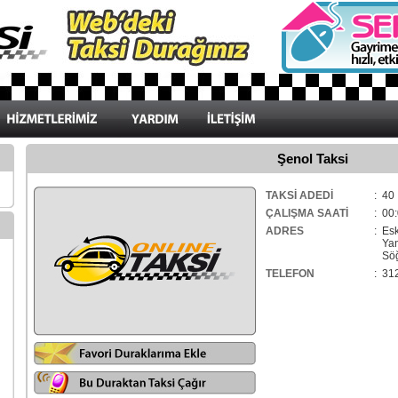
Şenol Taksi
TAKSİ ADEDİ
: 40
ÇALIŞMA SAATİ
: 00:
ADRES
: Es
Yan
Söğü
TELEFON
: 31