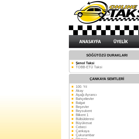
SÖĞÜTÖZÜ DURAKLARI
Şenol Taksi
TOBB-ETÜ Taksi
ÇANKAYA SEMTLERİ
100. Yıl
Akay
Aşağı Ayrancı
Bahçelievler
Balgat
Beşevler
Beysukent
Bilkent 1
Bülbülderesi
Büyükesat
Cebeci
Çankaya
Çukurambar