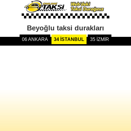
Beyoğlu taksi durakları
06 ANKARA
34 İSTANBUL
35 İZMİR