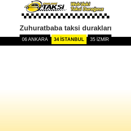
Zuhuratbaba taksi durakları
06 ANKARA
34 İSTANBUL
35 İZMİR