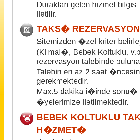
Duraktan gelen hizmet bilgi
iletilir.
TAKS� REZERVASYO
Sitemizden �zel kriter belirl
(Klimal�, Bebek Koltuklu, v.
rezervasyon talebinde bulunabi
Talebin en az 2 saat �ncesind
gerekmektedir.
Max.5 dakika i�inde sonu� b
�yelerimize iletilmektedir.
BEBEK KOLTUKLU TA
H�ZMET�