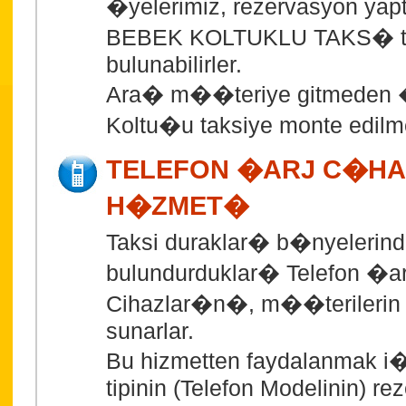
�yelerimiz, rezervasyon yap
BEBEK KOLTUKLU TAKS� ta
bulunabilirler.
Ara� m��teriye gitmeden 
Koltu�u taksiye monte edilme
TELEFON �ARJ C�HA
H�ZMET�
Taksi duraklar� b�nyelerin
bulundurduklar� Telefon �ar
Cihazlar�n�, m��terilerin 
sunarlar.
Bu hizmetten faydalanmak i�
tipinin (Telefon Modelinin) r