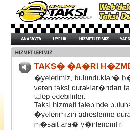
TAKS� �A�RI H�ZM
�yelerimiz, bulunduklar� b�
veren taksi duraklar�ndan ta
talep edebilirler.
Taksi hizmeti talebinde bulun
�yelerimizin adreslerine dura
m�sait ara� y�nlendirilir.