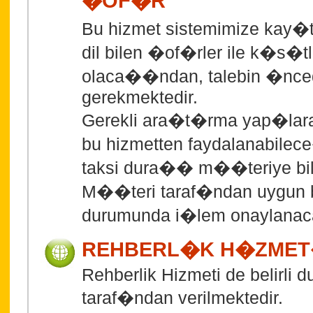
�OF�R
Bu hizmet sistemimize kay
dil bilen �of�rler ile k�s�
olaca��ndan, talebin �ncede
gerekmektedir.
Gerekli ara�t�rma yap�lar
bu hizmetten faydalanabilece
taksi dura�� m��teriye bildi
M��teri taraf�ndan uygun
durumunda i�lem onaylanac
REHBERL�K H�ZME
Rehberlik Hizmeti de belirli d
taraf�ndan verilmektedir.