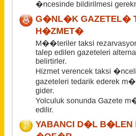
�ncesinde bildirilmesi gerek
G�NL�K GAZETEL� 
H�ZMET�
M��teriler taksi rezarvasyonu
talep edilen gazeteleri alternati
belirtirler.
Hizmet verencek taksi �nceli
gazeteleri tedarik ederek m�
gider.
Yolculuk sonunda Gazete m�
edilir.
YABANCI D�L B�LEN