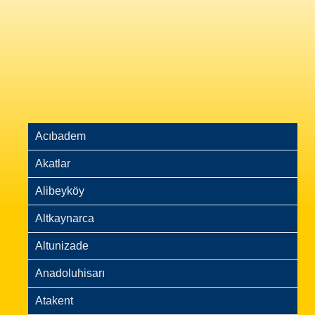
Acıbadem
Akatlar
Alibeyköy
Altkaynarca
Altunizade
Anadoluhisarı
Atakent