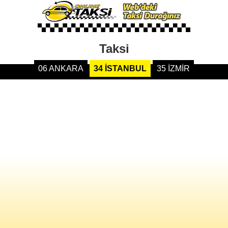
Taksi
06 ANKARA
34 İSTANBUL
35 İZMİR