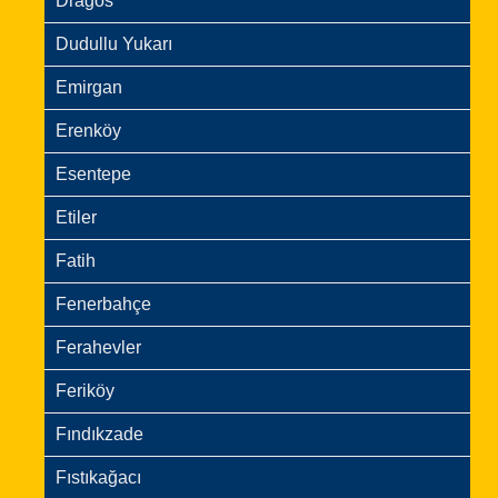
Dragos
Dudullu Yukarı
Emirgan
Erenköy
Esentepe
Etiler
Fatih
Fenerbahçe
Ferahevler
Feriköy
Fındıkzade
Fıstıkağacı