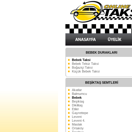
BEBEK DURAKLARI
Bebek Taksi
Bebek Telsiz Taksi
Boğaziçi Taksi
Küçük Bebek Taksi
BEŞİKTAŞ SEMTLERİ
Akatlar
Balmumcu
Bebek
Beşiktaş
Dikilitaş
Etiler
Gayrettepe
Levent
Levent 4.
Maslak
Ortaköy