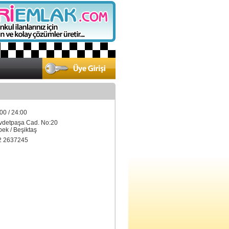
00 / 24:00
vdetpaşa Cad. No:20
k / Beşiktaş
2 2637245