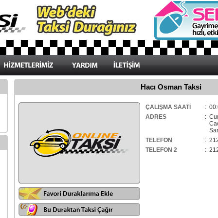
Hacı Osman Taksi
ÇALIŞMA SAATİ
: 00:
ADRES
: Cu
Cad
Sar
TELEFON
: 21
TELEFON 2
: 21