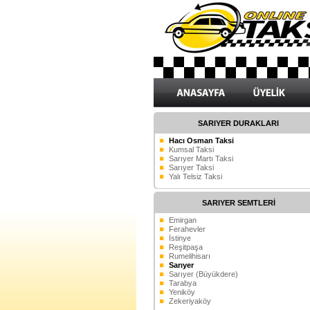
SARIYER DURAKLARI
Hacı Osman Taksi
Kumsal Taksi
Sarıyer Martı Taksi
Sarıyer Taksi
Yalı Telsiz Taksi
SARIYER SEMTLERİ
Emirgan
Ferahevler
İstinye
Reşitpaşa
Rumelihisarı
Sarıyer
Sarıyer (Büyükdere)
Tarabya
Yeniköy
Zekeriyaköy