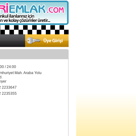
00 / 24:00
mhuriyet Mah. Araba Yolu
.
ıyer
2 2233647
2 2235355