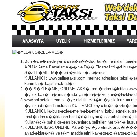
Bu s�zle�mede yer alan a�a��daki tan�mlamalar, ibareler 
ARMA: Arma Pazarlama �� ve D�� Ticaret Ltd �ti bu s�
S�ZLE�ME: M��teri �yelik s�zle�mesi.
KULLANICI : www.onlinetaksi.com internet adresinde taksi �
kurumlar� kapsamaktad�r.
�� S�ZLE�ME, ONLINETAKS� taraf�ndan i�letilen www.onli
�yelik kay�t a�amas�nda yap�lm�� ve kar��l�kl� ola
www.onlinetaksi.com 'a �ye olabilmek i�in �yelik formunun e
�yelik iste�inde bulunan KULLANICI kay�ts�z �arts�z ta
KULLANICI, i�bu s�zle�me h�k�mlerini kabul etmekle, site
taraf�ndan a��klanan her t�rl� beyan� da kabul etmi� o
Kullan�c� bahsi ge�en beyanlarda belirtilen her t�rl� hus
KULLANICILAR, ONLINETAKS� 'ye �ye olmak arac�l���y
anlad�klar�n� ve t�m maddelerini kay�ts�z �arts�z kabul 