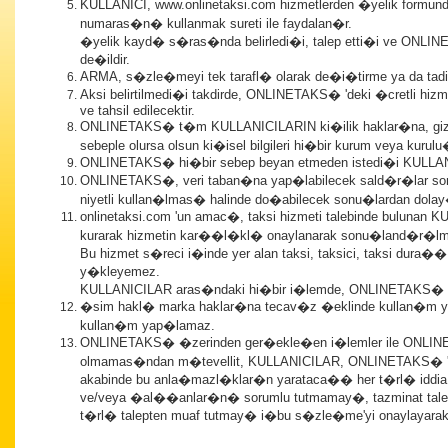
KULLANICI, www.onlinetaksi.com hizmetlerden �yelik formunda 
numaras�n� kullanmak sureti ile faydalan�r.
�yelik kayd� s�ras�nda belirledi�i, talep etti�i ve ON
de�ildir.
ARMA, s�zle�meyi tek tarafl� olarak de�i�tirme ya da tadil
Aksi belirtilmedi�i takdirde, ONLINETAKS� 'deki �cretli hi
ve tahsil edilecektir.
ONLINETAKS� t�m KULLANICILARIN ki�ilik haklar�na, gizlili
sebeple olursa olsun ki�isel bilgileri hi�bir kurum veya kuru
ONLINETAKS� hi�bir sebep beyan etmeden istedi�i KULLANICI
ONLINETAKS�, veri taban�na yap�labilecek sald�r�lar sonu
niyetli kullan�lmas� halinde do�abilecek sonu�lardan dolay
onlinetaksi.com 'un amac�, taksi hizmeti talebinde bulunan 
kurarak hizmetin kar��l�kl� onaylanarak sonu�land�r�
Bu hizmet s�reci i�inde yer alan taksi, taksici, taksi dura
y�kleyemez.
KULLANICILAR aras�ndaki hi�bir i�lemde, ONLINETAKS� 
�sim hakl� marka haklar�na tecav�z �eklinde kullan�m y
kullan�m yap�lamaz.
ONLINETAKS� �zerinden ger�ekle�en i�lemler ile ONLINET
olmamas�ndan m�tevellit, KULLANICILAR, ONLINETAKS� 'da
akabinde bu anla�mazl�klar�n yarataca�� her t�rl� iddia, t
ve/veya �al��anlar�n� sorumlu tutmamay�, tazminat talep
t�rl� talepten muaf tutmay� i�bu s�zle�me'yi onaylayarak