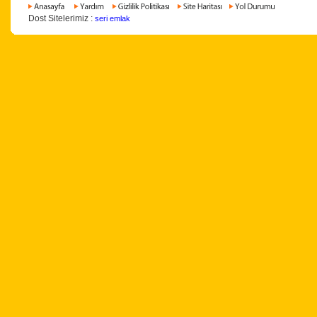
Dost Sitelerimiz :
seri emlak