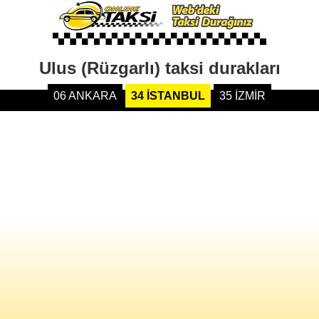
Ulus (Rüzgarlı) taksi durakları
06 ANKARA
34 İSTANBUL
35 İZMİR