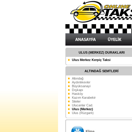
ULUS (MERKEZ) DURAKLARI
Ulus Merkez Kerpiç Taksi
ALTINDAĞ SEMTLERİ
Altındağ
Aydınlıkevler
Büyüksanayi
Dışkapı
Hasköy
Kazım Karabekir
Siteler
Ulucanlar Cad.
Ulus (Merkez)
Ulus (Rüzgarlı)