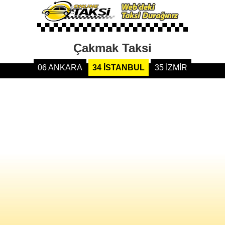
Çakmak Taksi
06 ANKARA
34 İSTANBUL
35 İZMİR