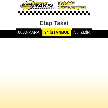
Etap Taksi
06 ANKARA
34 İSTANBUL
35 İZMİR