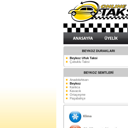
BEYKOZ DURAKLARI
Beykoz Ufuk Taksi
Çubuklu Taksi
BEYKOZ SEMTLERİ
Anadoluhisarı
Beykoz
Kanlıca
Kavacık
Ortaçeşme
Paşabahçe