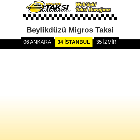
Beylikdüzü Migros Taksi
06 ANKARA
34 İSTANBUL
35 İZMİR