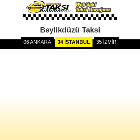
Beylikdüzü Taksi
06 ANKARA
34 İSTANBUL
35 İZMİR