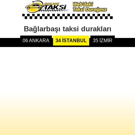
Bağlarbaşı taksi durakları
06 ANKARA
34 İSTANBUL
35 İZMİR