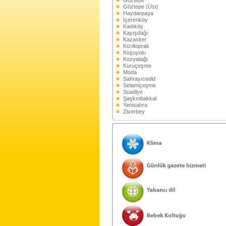
Göztepe
Göztepe (Üst)
Haydarpaşa
İçerenköy
Kadıköy
Kayışdağı
Kazasker
Kızıltoprak
Koşuyolu
Kozyatağı
Kuruçeşme
Moda
Sahrayıcedid
Selamiçeşme
Suadiye
Şaşkınbakkal
Yenisahra
Ziverbey