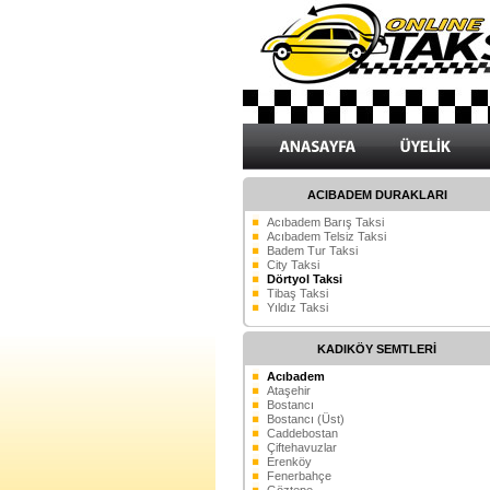
ACIBADEM DURAKLARI
Acıbadem Barış Taksi
Acıbadem Telsiz Taksi
Badem Tur Taksi
City Taksi
Dörtyol Taksi
Tibaş Taksi
Yıldız Taksi
KADIKÖY SEMTLERİ
Acıbadem
Ataşehir
Bostancı
Bostancı (Üst)
Caddebostan
Çiftehavuzlar
Erenköy
Fenerbahçe