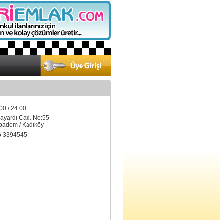
00 / 24:00
rayardı Cad. No:55
adem / Kadıköy
6 3394545