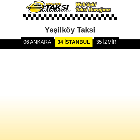
Yeşilköy Taksi
06 ANKARA
34 İSTANBUL
35 İZMİR