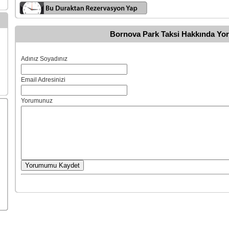
Bornova Park Taksi Hakkında Yo
Adınız Soyadınız
Email Adresinizi
Yorumunuz