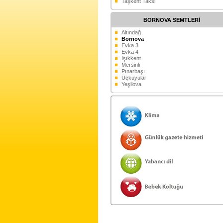
Taşkent Taksi
BORNOVA SEMTLERİ
Altındağ
Bornova
Evka 3
Evka 4
Işıkkent
Mersinli
Pınarbaşı
Üçkuyular
Yeşilova