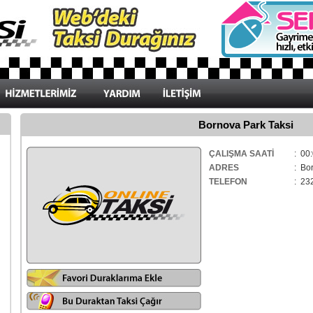
Bornova Park Taksi
ÇALIŞMA SAATİ
: 00:
ADRES
: Bo
TELEFON
: 23