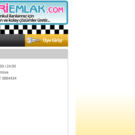
00 / 24:00
rnova
2 3884434