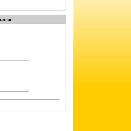
rumlar