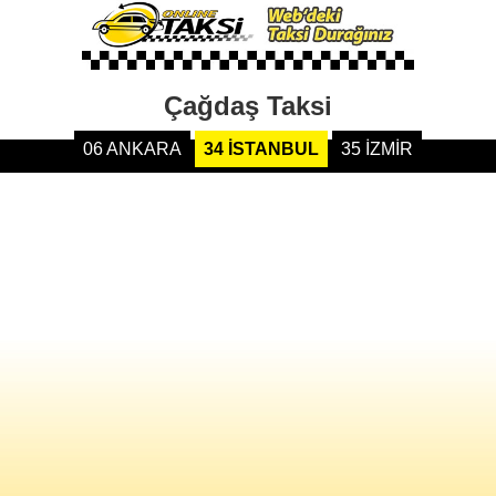
Çağdaş Taksi
06 ANKARA
34 İSTANBUL
35 İZMİR