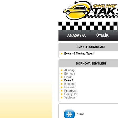
EVKA 4 DURAKLARI
Evka - 4 Merkez Taksi
BORNOVA SEMTLERİ
Altındağ
Bornova
Evka 3
Evka 4
Işıkkent
Mersinli
Pınarbaşı
Üçkuyular
Yeşilova