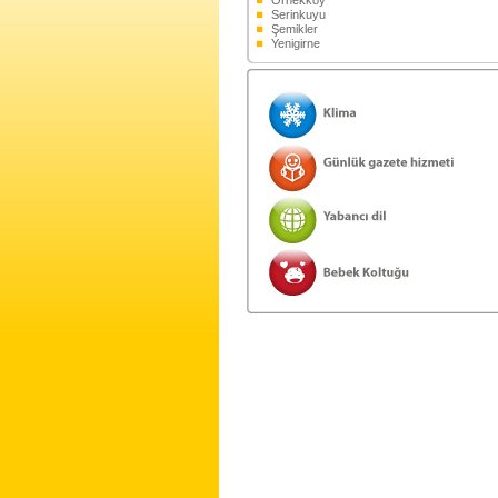
Örnekköy
Serinkuyu
Şemikler
Yenigirne