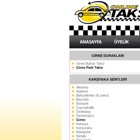
GİRNE DURAKLARI
Girne Bulvar Taksi
Girne Park Taksi
KARŞIYAKA SEMTLERİ
Alaybey
Atakent
Bahçelievler (K.yaka)
Bayraklı
Bostanlı
Çaymahalle
Dedebaşı
Demirköprü
Girne
Karşıya
Karşıyaka
Mavişehir
Nergis