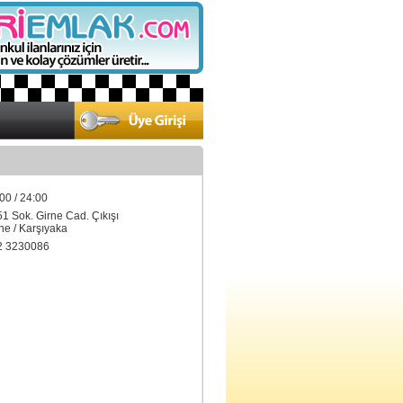
00 / 24:00
51 Sok. Girne Cad. Çıkışı
e / Karşıyaka
2 3230086