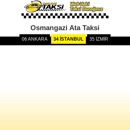
Osmangazi Ata Taksi
06 ANKARA
34 İSTANBUL
35 İZMİR