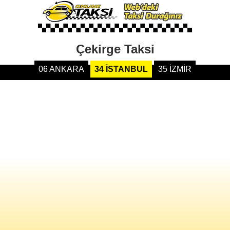
Çekirge Taksi
06 ANKARA
34 İSTANBUL
35 İZMİR