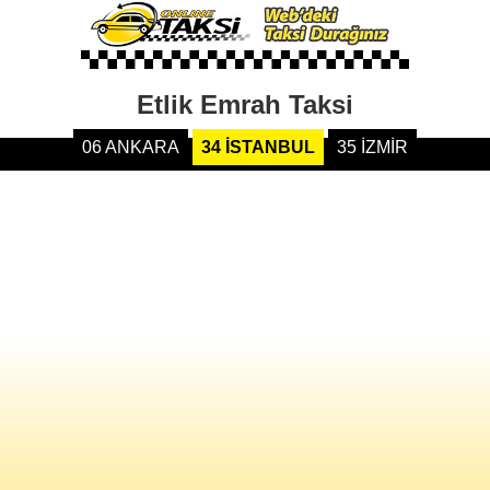
Etlik Emrah Taksi
06 ANKARA
34 İSTANBUL
35 İZMİR