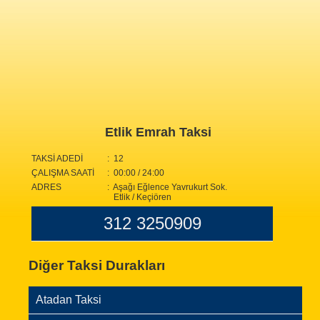
Etlik Emrah Taksi
TAKSİ ADEDİ
: 12
ÇALIŞMA SAATİ
: 00:00 / 24:00
ADRES
: Aşağı Eğlence Yavrukurt Sok.
Etlik / Keçiören
312 3250909
Diğer Taksi Durakları
Atadan Taksi