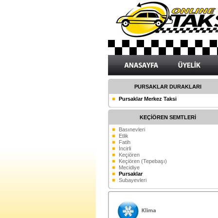
PURSAKLAR DURAKLARI
Pursaklar Merkez Taksi
KEÇİÖREN SEMTLERİ
Basınevleri
Etlik
Fatih
İncirli
Keçiören
Keçiören (Tepebaşı)
Mecidiye
Pursaklar
Subayevleri