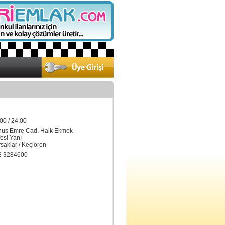
00 / 24:00
nus Emre Cad. Halk Ekmek
si Yanı
aklar / Keçiören
2 3284600