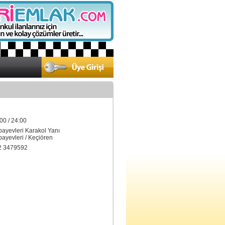
00 / 24:00
bayevleri Karakol Yanı
yevleri / Keçiören
2 3479592