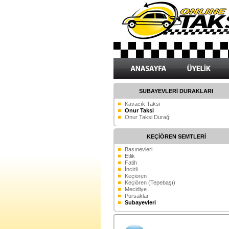
SUBAYEVLERİ DURAKLARI
Kavacık Taksi
Onur Taksi
Onur Taksi Durağı
KEÇİÖREN SEMTLERİ
Basınevleri
Etlik
Fatih
İncirli
Keçiören
Keçiören (Tepebaşı)
Mecidiye
Pursaklar
Subayevleri