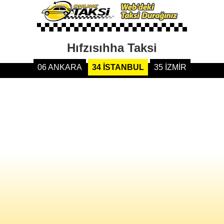
Hıfzısıhha Taksi
06 ANKARA
34 İSTANBUL
35 İZMİR