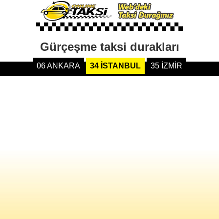
Gürçeşme taksi durakları
06 ANKARA
34 İSTANBUL
35 İZMİR