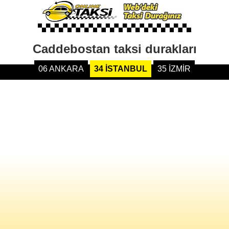
Caddebostan taksi durakları
06 ANKARA
34 İSTANBUL
35 İZMİR