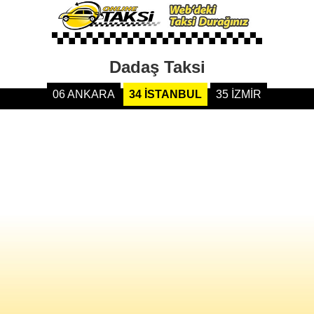
Dadaş Taksi
06 ANKARA
34 İSTANBUL
35 İZMİR