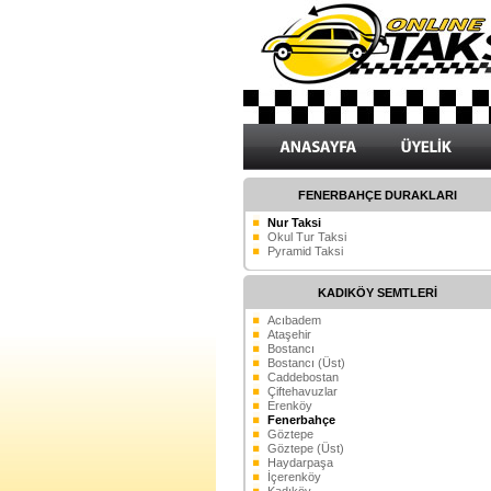
FENERBAHÇE DURAKLARI
Nur Taksi
Okul Tur Taksi
Pyramid Taksi
KADIKÖY SEMTLERİ
Acıbadem
Ataşehir
Bostancı
Bostancı (Üst)
Caddebostan
Çiftehavuzlar
Erenköy
Fenerbahçe
Göztepe
Göztepe (Üst)
Haydarpaşa
İçerenköy