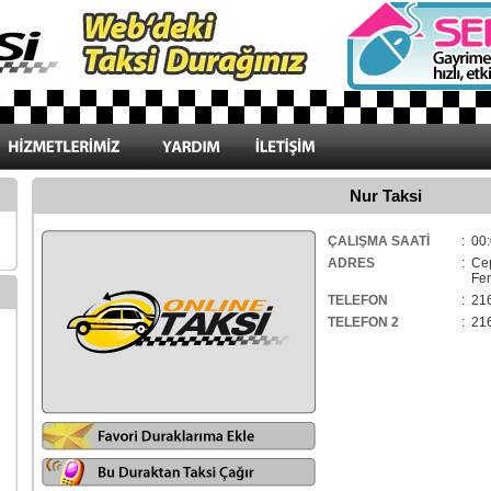
Nur Taksi
ÇALIŞMA SAATİ
: 00:
ADRES
: Ce
Fene
TELEFON
: 21
TELEFON 2
: 21