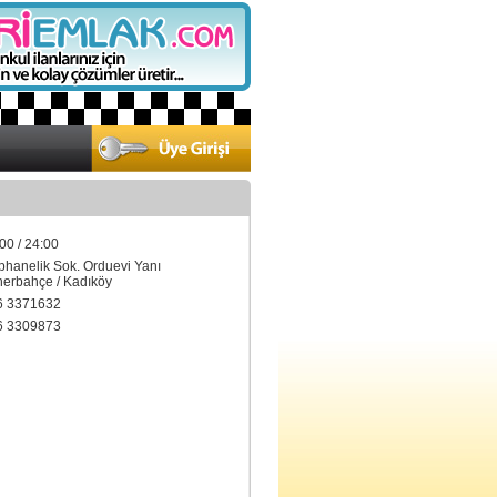
00 / 24:00
phanelik Sok. Orduevi Yanı
rbahçe / Kadıköy
6 3371632
6 3309873