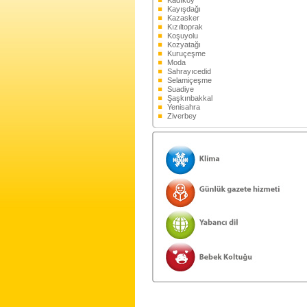
Kadıköy
Kayışdağı
Kazasker
Kızıltoprak
Koşuyolu
Kozyatağı
Kuruçeşme
Moda
Sahrayıcedid
Selamiçeşme
Suadiye
Şaşkınbakkal
Yenisahra
Ziverbey