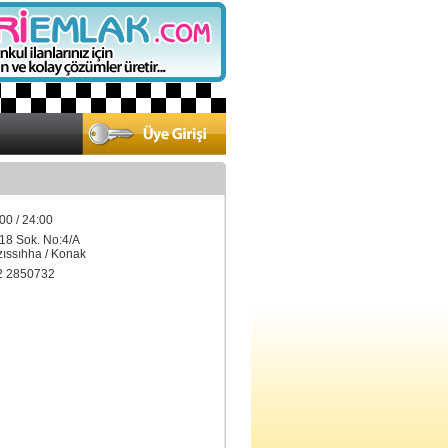
00 / 24:00
/18 Sok. No:4/A
ıssıhha / Konak
2 2850732