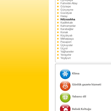
Eşrefpaşa
Fahrettin Altay
Göztepe
Gürçeşme
Güzelyalı
Hatay
Hıfzıssıhha
Kadifekale
Kahramanlar
Karabağlar
Konak
Küçükyalı
Mithatpaşa
Pasaport
Üçkuyular
Üçyol
Yağhaneler
Yenişehir
Yeşilyurt