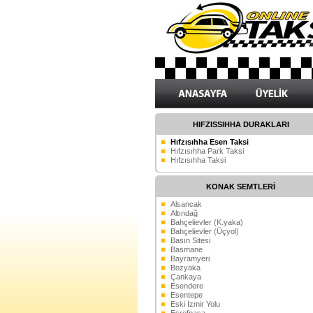
HIFZISSIHHA DURAKLARI
Hıfzısıhha Esen Taksi
Hıfzısıhha Park Taksi
Hıfzısıhha Taksi
KONAK SEMTLERİ
Alsancak
Altındağ
Bahçelievler (K.yaka)
Bahçelievler (Üçyol)
Basın Sitesi
Basmane
Bayramyeri
Bozyaka
Çankaya
Esendere
Esentepe
Eski İzmir Yolu