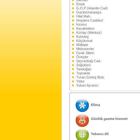
Dikmen
Emek
G.O.P (Arjantin Cad)
Gaziosmanpaşa
Hilal Mah.
Hoşdere Caddesi
İncesu
Kavaklıdere
Kızılay (Merkez)
Kurtuluş
Küçükesat
Maltepe
Mebusevler
Oyak Sitesi
Öveçler
Seyranbağ Cad.
Söğütözü
Tandoğan
Topraklık
Turan Güneş Bulv.
Yıldız
Yukarı Ayrancı