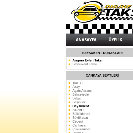
BEYSUKENT DURAKLARI
Angora Evleri Taksi
Beysukent Taksi
ÇANKAYA SEMTLERİ
100. Yıl
Akay
Aşağı Ayrancı
Bahçelievler
Balgat
Beşevler
Beysukent
Bilkent 1
Bülbülderesi
Büyükesat
Cebeci
Çankaya
Çukurambar