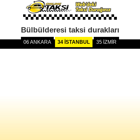
Bülbülderesi taksi durakları
06 ANKARA
34 İSTANBUL
35 İZMİR