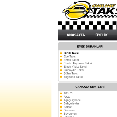
EMEK DURAKLARI
Birlik Taksi
Ege Taksi
Emek Taksi
Emek Ulaştırma Taksi
Emek Yıldız Taksi
Günaydın Taksi
Şölen Taksi
Yeşiltepe Taksi
ÇANKAYA SEMTLERİ
100. Yıl
Akay
Aşağı Ayrancı
Bahçelievler
Balgat
Beşevler
Beysukent