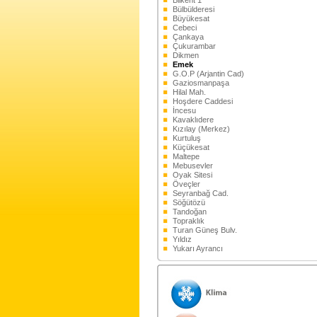
Bilkent 1
Bülbülderesi
Büyükesat
Cebeci
Çankaya
Çukurambar
Dikmen
Emek
G.O.P (Arjantin Cad)
Gaziosmanpaşa
Hilal Mah.
Hoşdere Caddesi
İncesu
Kavaklıdere
Kızılay (Merkez)
Kurtuluş
Küçükesat
Maltepe
Mebusevler
Oyak Sitesi
Öveçler
Seyranbağ Cad.
Söğütözü
Tandoğan
Topraklık
Turan Güneş Bulv.
Yıldız
Yukarı Ayrancı