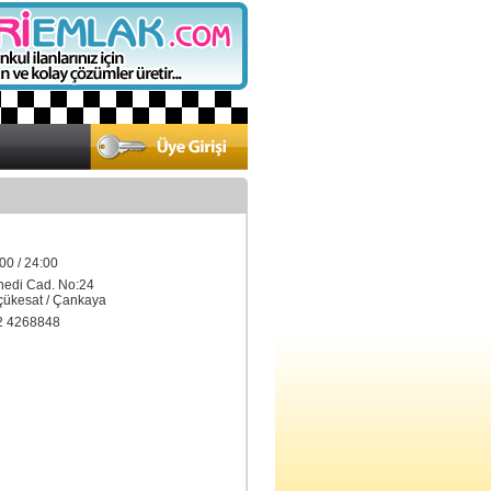
00 / 24:00
nedi Cad. No:24
kesat / Çankaya
2 4268848