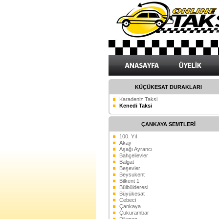
KÜÇÜKESAT DURAKLARI
Karadeniz Taksi
Kenedi Taksi
ÇANKAYA SEMTLERİ
100. Yıl
Akay
Aşağı Ayrancı
Bahçelievler
Balgat
Beşevler
Beysukent
Bilkent 1
Bülbülderesi
Büyükesat
Cebeci
Çankaya
Çukurambar