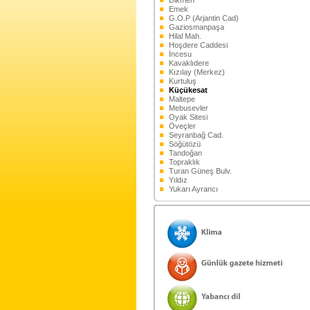
Dikmen
Emek
G.O.P (Arjantin Cad)
Gaziosmanpaşa
Hilal Mah.
Hoşdere Caddesi
İncesu
Kavaklıdere
Kızılay (Merkez)
Kurtuluş
Küçükesat
Maltepe
Mebusevler
Oyak Sitesi
Öveçler
Seyranbağ Cad.
Söğütözü
Tandoğan
Topraklık
Turan Güneş Bulv.
Yıldız
Yukarı Ayrancı