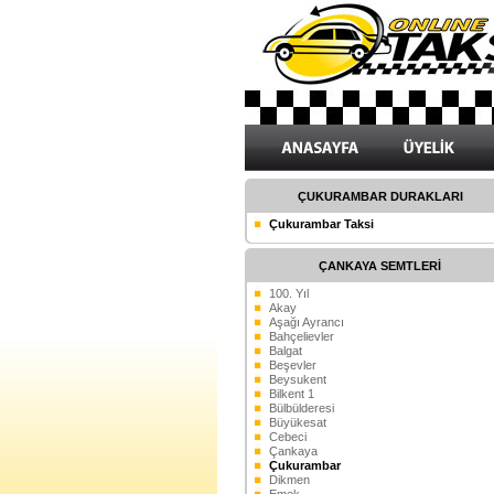
ÇUKURAMBAR DURAKLARI
Çukurambar Taksi
ÇANKAYA SEMTLERİ
100. Yıl
Akay
Aşağı Ayrancı
Bahçelievler
Balgat
Beşevler
Beysukent
Bilkent 1
Bülbülderesi
Büyükesat
Cebeci
Çankaya
Çukurambar
Dikmen