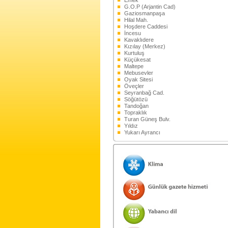
Emek
G.O.P (Arjantin Cad)
Gaziosmanpaşa
Hilal Mah.
Hoşdere Caddesi
İncesu
Kavaklıdere
Kızılay (Merkez)
Kurtuluş
Küçükesat
Maltepe
Mebusevler
Oyak Sitesi
Öveçler
Seyranbağ Cad.
Söğütözü
Tandoğan
Topraklık
Turan Güneş Bulv.
Yıldız
Yukarı Ayrancı