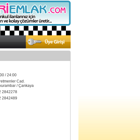
00 / 24:00
retmenler Cad.
rambar / Çankaya
2 2842278
2 2842489