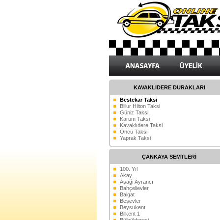
KAVAKLIDERE DURAKLARI
Bestekar Taksi
Billur Hilton Taksi
Güniz Taksi
Karum Taksi
Kavaklıdere Taksi
Öncü Taksi
Yaprak Taksi
ÇANKAYA SEMTLERİ
100. Yıl
Akay
Aşağı Ayrancı
Bahçelievler
Balgat
Beşevler
Beysukent
Bilkent 1