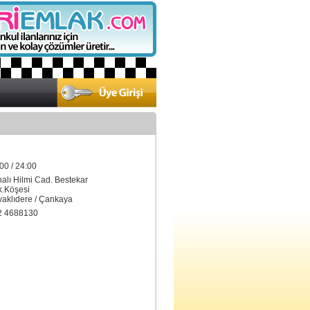
00 / 24:00
nalı Hilmi Cad. Bestekar
.Köşesi
klıdere / Çankaya
2 4688130