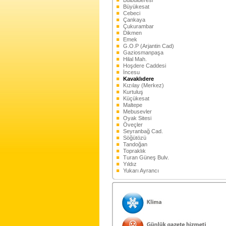
Bülbülderesi
Büyükesat
Cebeci
Çankaya
Çukurambar
Dikmen
Emek
G.O.P (Arjantin Cad)
Gaziosmanpaşa
Hilal Mah.
Hoşdere Caddesi
İncesu
Kavaklıdere
Kızılay (Merkez)
Kurtuluş
Küçükesat
Maltepe
Mebusevler
Oyak Sitesi
Öveçler
Seyranbağ Cad.
Söğütözü
Tandoğan
Topraklık
Turan Güneş Bulv.
Yıldız
Yukarı Ayrancı