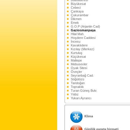
Bülbülderesi
Büyükesat
Cebeci
Çankaya
Çukurambar
Dikmen
Emek
G.O.P (Arjantin Cad)
Gaziosmanpaşa
Hilal Mah.
Hoşdere Caddesi
İncesu
Kavaklıdere
Kızılay (Merkez)
Kurtuluş
Küçükesat
Maltepe
Mebusevler
Oyak Sitesi
Öveçler
Seyranbağ Cad.
Söğütözü
Tandoğan
Topraklık
Turan Güneş Bulv.
Yıldız
Yukarı Ayrancı