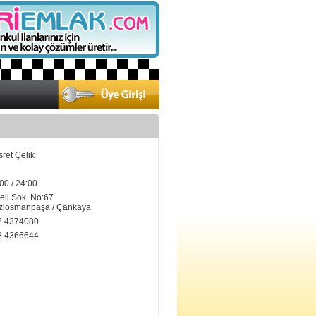
sret Çelik
00 / 24:00
leli Sok. No:67
iosmanpaşa / Çankaya
2 4374080
2 4366644