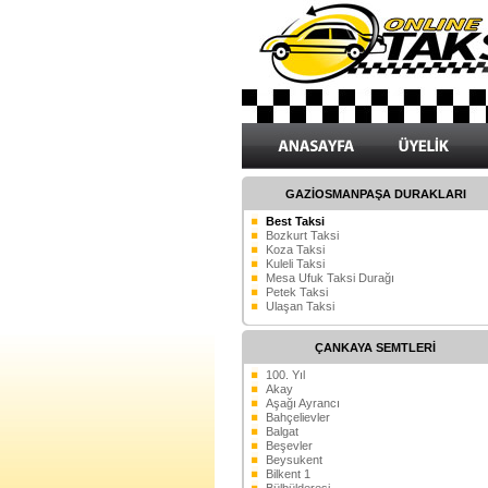
GAZİOSMANPAŞA DURAKLARI
Best Taksi
Bozkurt Taksi
Koza Taksi
Kuleli Taksi
Mesa Ufuk Taksi Durağı
Petek Taksi
Ulaşan Taksi
ÇANKAYA SEMTLERİ
100. Yıl
Akay
Aşağı Ayrancı
Bahçelievler
Balgat
Beşevler
Beysukent
Bilkent 1