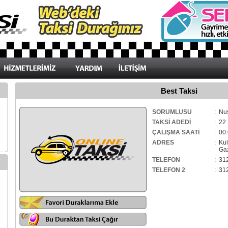
Best Taksi
SORUMLUSU
: Nu
TAKSİ ADEDİ
: 22
ÇALIŞMA SAATİ
: 00:
ADRES
: Ku
Gaz
TELEFON
: 31
TELEFON 2
: 31